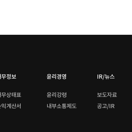
재무정보
윤리경영
IR/뉴스
재무상태표
윤리강령
보도자료
손익계산서
내부소통제도
공고/IR