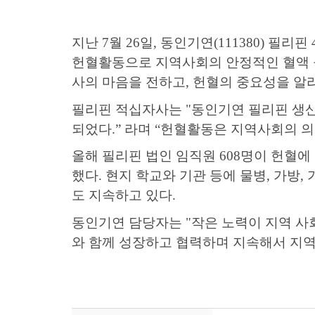
지난
7
월
26
일
,
동인기연
(111380)
필리핀
헌혈활동으로 지역사회의 안정적인 혈액 
사의 마음을 전하고
,
헌혈의 중요성을 알
필리핀 적십자사는
"
동인기연 필리핀 생산
되었다
.”
라며
“
헌혈활동은 지역사회의 의
올해 필리핀 법인 임직원
608
명이 헌혈에
했다
.
현지 학교와 기관 등에 물병
,
가방
,
도 지속하고 있다
.
동인기연 담당자는
"
작은 노력이 지역 사
와 함께 성장하고 협력하며 지속해서 지