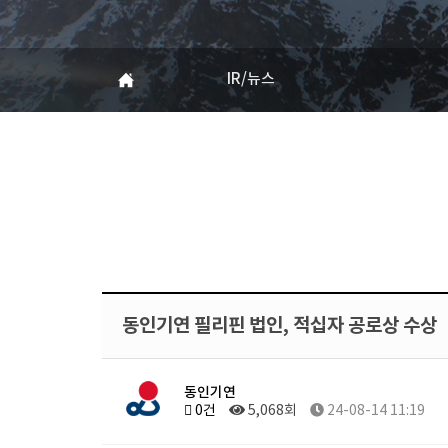
IR/뉴스
동인기연 필리핀 법인, 적십자 공로상 수상
동인기연
0건
5,068회
24-08-14 11:19