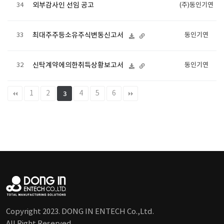
34
외부감사인 선임 공고
(주)동인기연
33
최대주주등소유주식변동신고서
동인기연
32
신탁계약에의한취득상황보고서
동인기연
1
2
4
5
6
3
Copyright 2023. DONG IN ENTECH Co.,Ltd.
All Right Reserved