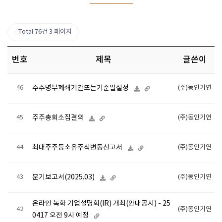
Total 76건
3 페이지
번호
제목
글쓴이
46
주주명부폐쇄기간또는기준일설정
(주)동인기연
45
주주총회소집결의
(주)동인기연
44
최대주주등소유주식변동신고서
(주)동인기연
43
분기보고서(2025.03)
(주)동인기연
온라인 녹화 기업설명회(IR) 개최(안내공시) - 25
42
(주)동인기연
0417 오전 9시 예정