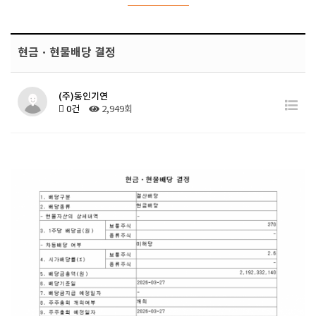
현금ㆍ현물배당 결정
(주)동인기연
0건
2,949회