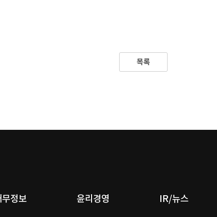
목록
재무정보
윤리경영
IR/뉴스