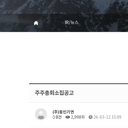
IR/뉴스
주주총회소집공고
(주)동인기연
0건
2,998회
26-03-12 15:09