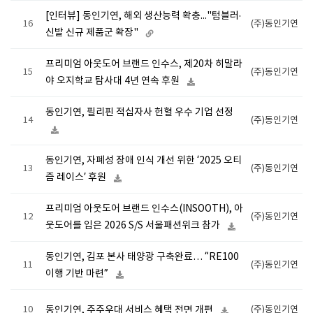
[인터뷰] 동인기연, 해외 생산능력 확충..."텀블러·
16
(주)동인기연
신발 신규 제품군 확장"
프리미엄 아웃도어 브랜드 인수스, 제20차 히말라
15
(주)동인기연
야 오지학교 탐사대 4년 연속 후원
동인기연, 필리핀 적십자사 헌혈 우수 기업 선정
14
(주)동인기연
동인기연, 자폐성 장애 인식 개선 위한 ‘2025 오티
13
(주)동인기연
즘 레이스’ 후원
프리미엄 아웃도어 브랜드 인수스(INSOOTH), 아
12
(주)동인기연
웃도어를 입은 2026 S/S 서울패션위크 참가
동인기연, 김포 본사 태양광 구축완료… “RE100
11
(주)동인기연
이행 기반 마련”
10
동인기연, 주주우대 서비스 혜택 전면 개편
(주)동인기연