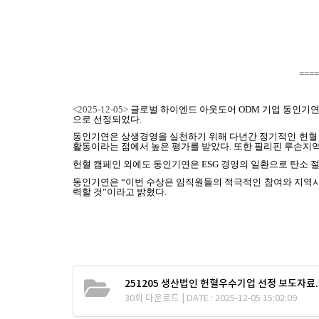
====
<2025-12-05>
글로벌 하이엔드 아웃도어
ODM
기업 동인기연
으로 선정되었다
.
동인기연은 상생경영을 실천하기 위해 다년간 정기적인 헌혈
활동이라는 점에서 높은 평가를 받았다
.
또한 필리핀 루손지역
헌혈 캠페인 외에도 동인기연은
ESG
경영의 일환으로 탄소 
동인기연은
“
이번 수상은 임직원들의 적극적인 참여와 지역사
력할 것
”
이라고 밝혔다
.
251205 생산법인 헌혈우수기업 선정 보도자료.
30회 다운로드 | DATE : 2025-12-05 15:02:09