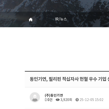
IR/뉴스
동인기연, 필리핀 적십자사 헌혈 우수 기업 
(주)동인기연
0건
3,920회
25-12-05 15:02