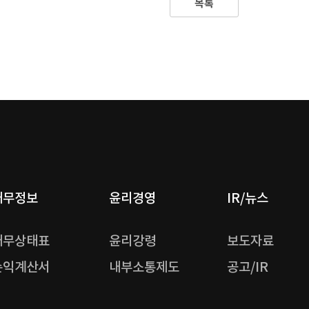
목록
재무정보
윤리경영
IR/뉴스
재무상태표
윤리강령
보도자료
손익계산서
내부소통제도
공고/IR