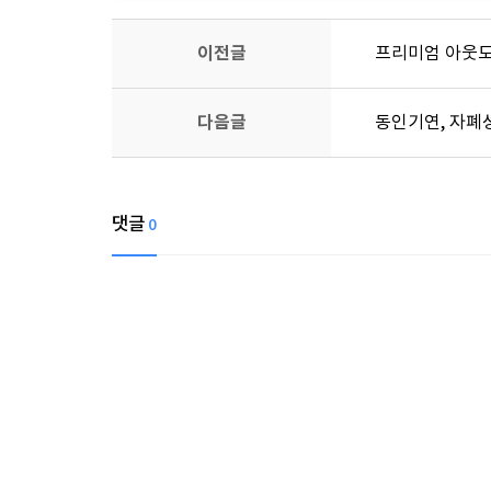
이전글
프리미엄 아웃도
다음글
동인기연, 자폐성
댓글
0